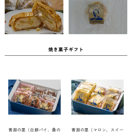
マロン味
焼き菓子ギフト
青淵の里（白餅パイ、桑の
青淵の里（マロン、スイー